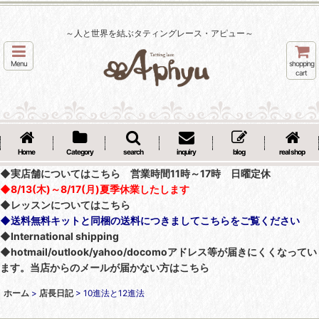
～人と世界を結ぶタティングレース・アピュー～
Menu
shopping
cart
Home
Category
search
inquiry
blog
real shop
◆実店舗についてはこちら 営業時間11時～17時 日曜定休
◆8/13(木)～8/17(月)夏季休業したします
◆レッスンについてはこちら
◆送料無料キットと同梱の送料につきましてこちらをご覧ください
◆International shipping
◆hotmail/outlook/yahoo/docomoアドレス等が届きにくくなってい
ます。当店からのメールが届かない方はこちら
ホーム
>
店長日記
>
10進法と12進法