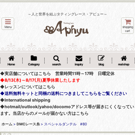
～人と世界を結ぶタティングレース・アピュー～
Menu
shopping
cart
Home
Category
search
inquiry
blog
real shop
◆実店舗についてはこちら 営業時間11時～17時 日曜定休
◆8/13(木)～8/17(月)夏季休業したします
◆レッスンについてはこちら
◆送料無料キットと同梱の送料につきましてこちらをご覧ください
◆International shipping
◆hotmail/outlook/yahoo/docomoアドレス等が届きにくくなってい
ます。当店からのメールが届かない方はこちら
ホーム
>
DMCレース糸
>
スペシャルダンテル #80