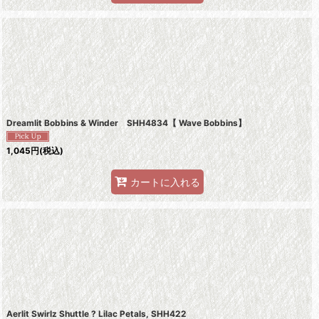
Dreamlit Bobbins & Winder SHH4834【 Wave Bobbins】
1,045
円
(税込)
カートに入れる
Aerlit Swirlz Shuttle ? Lilac Petals, SHH422