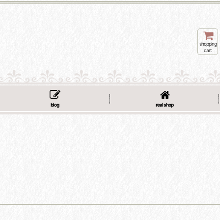
shopping
cart
blog
real shop