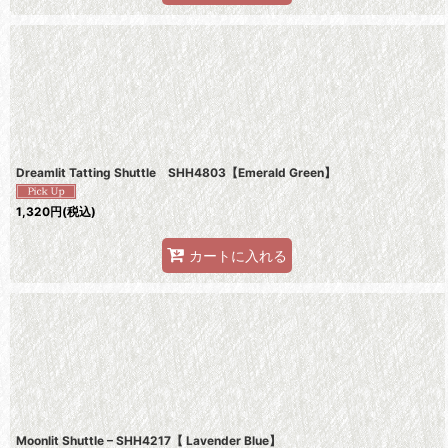
Dreamlit Tatting Shuttle SHH4803【Emerald Green】
1,320
円
(税込)
カートに入れる
Moonlit Shuttle – SHH4217【 Lavender Blue】