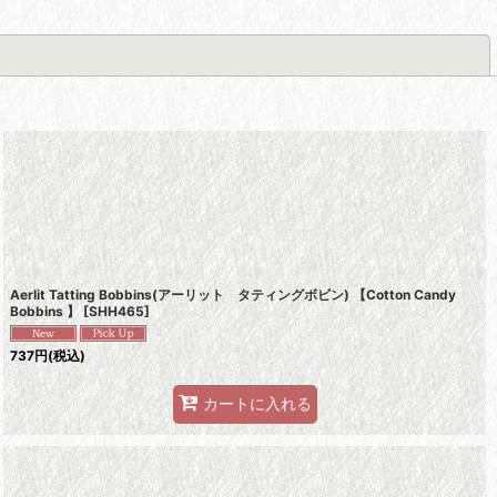
閉じる
Aerlit Tatting Bobbins(アーリット タティングボビン) 【Cotton Candy
Bobbins 】
[
SHH465
]
737
円
(税込)
カートに入れる