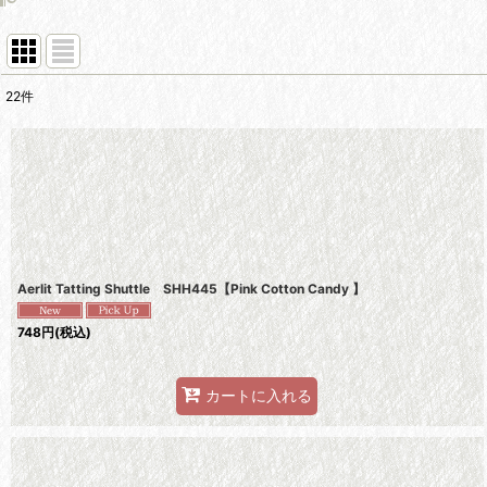
22
件
表示数
:
並び順
:
Aerlit Tatting Shuttle SHH445【Pink Cotton Candy 】
748
円
(税込)
カートに入れる