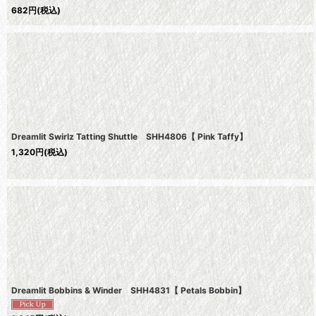
682
円
(税込)
Dreamlit Swirlz Tatting Shuttle SHH4806【 Pink Taffy】
1,320
円
(税込)
Dreamlit Bobbins & Winder SHH4831【 Petals Bobbin】