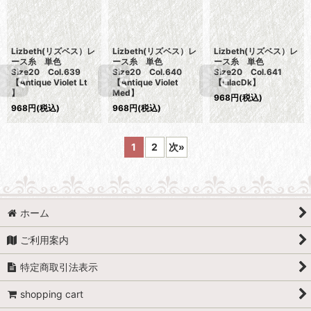
Lizbeth(リズベス）レ
Lizbeth(リズベス）レ
Lizbeth(リズベス）レ
ース糸 単色
ース糸 単色
ース糸 単色
Size20 Col.639
Size20 Col.640
Size20 Col.641
【Antique Violet Lt
【Antique Violet
【LilacDk】
】
Med】
968
円
(税込)
968
円
(税込)
968
円
(税込)
1
2
次
»
ホーム
ご利用案内
特定商取引法表示
shopping cart