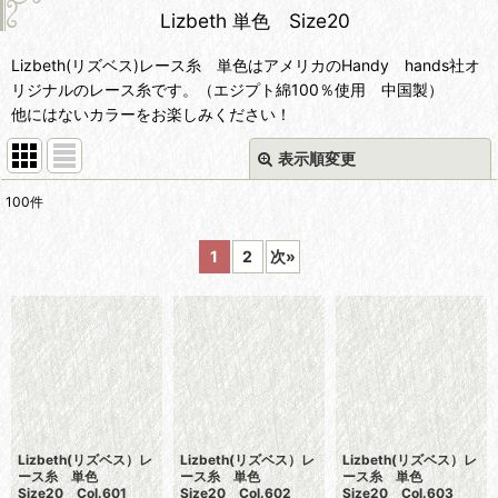
Lizbeth 単色 Size20
Lizbeth(リズベス)レース糸 単色はアメリカのHandy hands社オ
リジナルのレース糸です。（エジプト綿100％使用 中国製）
他にはないカラーをお楽しみください！
表示順変更
閉じる
100
件
表示数
:
1
2
次
»
並び順
:
絞り込む
Lizbeth(リズベス）レ
Lizbeth(リズベス）レ
Lizbeth(リズベス）レ
ース糸 単色
ース糸 単色
ース糸 単色
Size20 Col.601
Size20 Col.602
Size20 Col.603