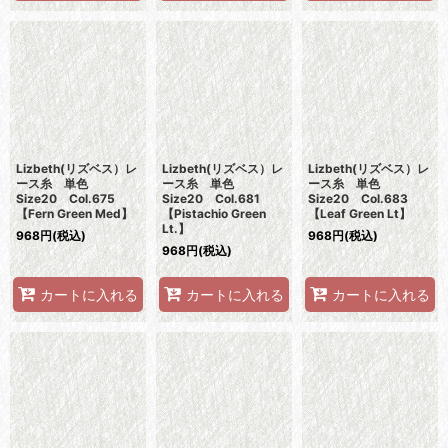
Lizbeth(リズベス）レ
Lizbeth(リズベス）レ
Lizbeth(リズベス）レ
ース糸 単色
ース糸 単色
ース糸 単色
Size20 Col.675
Size20 Col.681
Size20 Col.683
【Fern Green Med】
【Pistachio Green
【Leaf Green Lt】
Lt.】
968
円
(税込)
968
円
(税込)
968
円
(税込)
カートに入れる
カートに入れる
カートに入れる