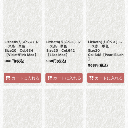
Lizbeth(リズベス）レ
Lizbeth(リズベス）レ
Lizbeth(リズベス）レ
ース糸 単色
ース糸 単色
ース糸 単色
Size20 Col.634
Size20 Col.642
Size20
【Violet/Pink Med】
【Lilac Med】
Col.648【Pearl Blush
】
968
円
(税込)
968
円
(税込)
968
円
(税込)
カートに入れる
カートに入れる
カートに入れる