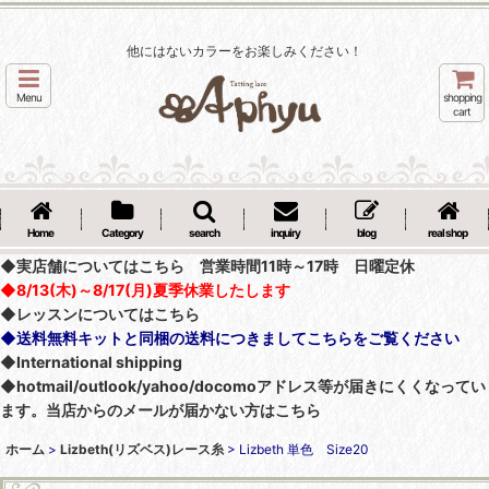
他にはないカラーをお楽しみください！
Menu
shopping
cart
Home
Category
search
inquiry
blog
real shop
◆実店舗についてはこちら 営業時間11時～17時 日曜定休
◆8/13(木)～8/17(月)夏季休業したします
◆レッスンについてはこちら
◆送料無料キットと同梱の送料につきましてこちらをご覧ください
◆International shipping
◆hotmail/outlook/yahoo/docomoアドレス等が届きにくくなってい
ます。当店からのメールが届かない方はこちら
ホーム
>
Lizbeth(リズベス)レース糸
>
Lizbeth 単色 Size20