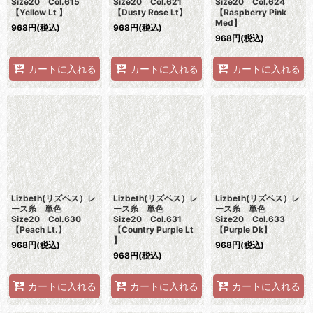
Size20 Col.615
Size20 Col.621
Size20 Col.624
【Yellow Lt 】
【Dusty Rose Lt】
【Raspberry Pink
Med】
968
円
(税込)
968
円
(税込)
968
円
(税込)
カートに入れる
カートに入れる
カートに入れる
Lizbeth(リズベス）レ
Lizbeth(リズベス）レ
Lizbeth(リズベス）レ
ース糸 単色
ース糸 単色
ース糸 単色
Size20 Col.630
Size20 Col.631
Size20 Col.633
【Peach Lt.】
【Country Purple Lt
【Purple Dk】
】
968
円
(税込)
968
円
(税込)
968
円
(税込)
カートに入れる
カートに入れる
カートに入れる