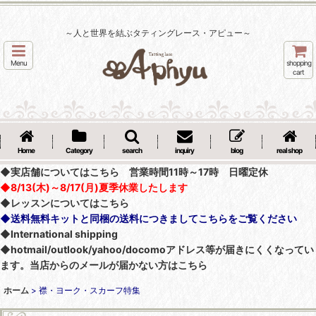
～人と世界を結ぶタティングレース・アピュー～
Menu
shopping
cart
Home
Category
search
inquiry
blog
real shop
◆実店舗についてはこちら 営業時間11時～17時 日曜定休
◆8/13(木)～8/17(月)夏季休業したします
◆レッスンについてはこちら
◆送料無料キットと同梱の送料につきましてこちらをご覧ください
◆International shipping
◆hotmail/outlook/yahoo/docomoアドレス等が届きにくくなってい
ます。当店からのメールが届かない方はこちら
ホーム
>
襟・ヨーク・スカーフ特集