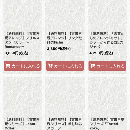
【送料無料】【古書再
【送料無料】【古書再
【送料無料】『古書か
現アレンジ】フリルス
現アレンジ】リングだ
らのアレンジキット』
タンドカラー〜
けのFichu
カラーから作る2段の
Romance〜
ジャボ
3,850
円
(税込)
3,850
円
(税込)
4,290
円
(税込)
カートに入れる
カートに入れる
カートに入れる
【送料無料】【古書再
【送料無料】【古書再
【送料無料】古書再現
現シリーズ】Jabot
現シリーズ】差し込み
シリーズ『Tatted
Collar
スカーフ
Yoke』