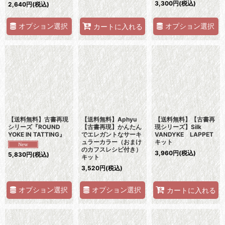
3,300
円
(税込)
2,640
円
(税込)
オプション選択
オプション選択
カートに入れる
【送料無料】古書再現
【送料無料】Aphyu
【送料無料】【古書再
シリーズ『ROUND
【古書再現】かんたん
現シリーズ】Silk
YOKE IN TATTING』
でエレガントなサーキ
VANDYKE LAPPET
ュラーカラー（おまけ
キット
のカフスレシピ付き）
3,960
円
(税込)
5,830
円
(税込)
キット
3,520
円
(税込)
オプション選択
オプション選択
カートに入れる