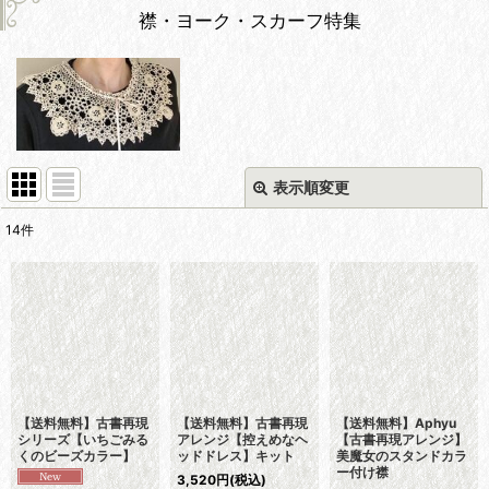
襟・ヨーク・スカーフ特集
表示順変更
閉じる
14
件
表示数
:
並び順
:
絞り込む
【送料無料】古書再現
【送料無料】古書再現
【送料無料】Aphyu
シリーズ【いちごみる
アレンジ【控えめなヘ
【古書再現アレンジ】
くのビーズカラー】
ッドドレス】キット
美魔女のスタンドカラ
ー付け襟
3,520
円
(税込)