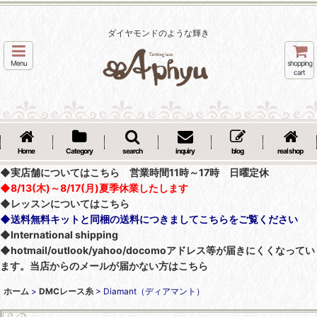
ダイヤモンドのような輝き
Menu
shopping
cart
Home
Category
search
inquiry
blog
real shop
◆実店舗についてはこちら 営業時間11時～17時 日曜定休
◆8/13(木)～8/17(月)夏季休業したします
◆レッスンについてはこちら
◆送料無料キットと同梱の送料につきましてこちらをご覧ください
◆International shipping
◆hotmail/outlook/yahoo/docomoアドレス等が届きにくくなってい
ます。当店からのメールが届かない方はこちら
ホーム
>
DMCレース糸
>
Diamant（ディアマント）