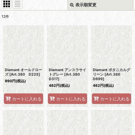
表示順変更
閉じる
12
件
表示数
:
並び順
:
絞り込む
Diamant オールドロー
Diamant アンスラサイ
Diamant ボタニカルグ
ズ
[
Art.380 D225
]
トグレー
[
Art.380
リーン
[
Art.380
D317
]
D699
]
990
円
(税込)
462
円
(税込)
462
円
(税込)
カートに入れる
カートに入れる
カートに入れる