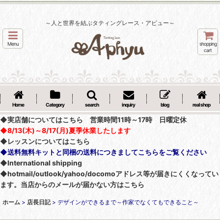
～人と世界を結ぶタティングレース・アピュー～
Menu
shopping
cart
Home
Category
search
inquiry
blog
real shop
◆実店舗についてはこちら 営業時間11時～17時 日曜定休
◆8/13(木)～8/17(月)夏季休業したします
◆レッスンについてはこちら
◆送料無料キットと同梱の送料につきましてこちらをご覧ください
◆International shipping
◆hotmail/outlook/yahoo/docomoアドレス等が届きにくくなってい
ます。当店からのメールが届かない方はこちら
ホーム
>
店長日記
>
デザインができるまで～作家でなくてもできること～