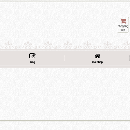
shopping
cart
blog
real shop