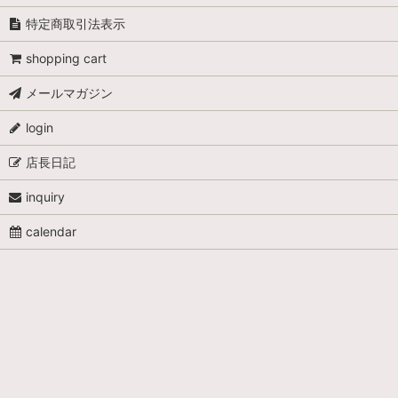
ダルマレース糸 ＃60
特定商取引法表示
ダルマレース糸 #80
shopping cart
ラメのレース糸 #30
メールマガジン
絹のレース糸
login
店長日記
inquiry
calendar