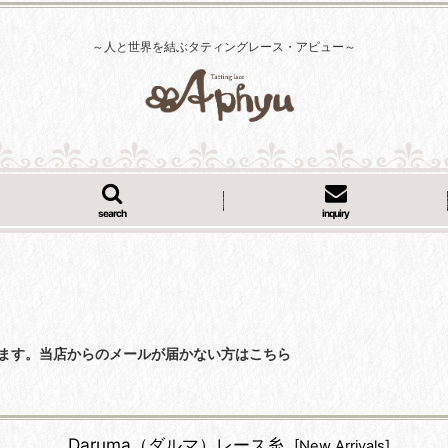
～人と世界を結ぶタティングレース・アピュー～
search
inquiry
くなっています。当店からのメールが届かない方はこちら
Daruma（ダルマ）レース糸
[
New Arrivals
]