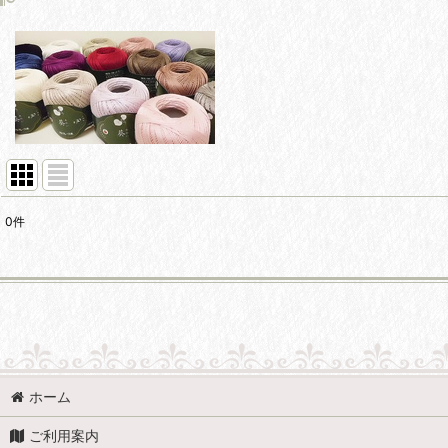
0
件
サブカテゴリ
:
表示数
:
並び順
:
Daruma（ダルマ）レース糸 (ALL)
ホーム
ダルマレース糸 ＃30 葵
ご利用案内