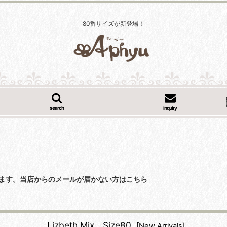
80番サイズが新登場！
search
inquiry
くなっています。当店からのメールが届かない方はこちら
Lizbeth Mix Size80
[
New Arrivals
]