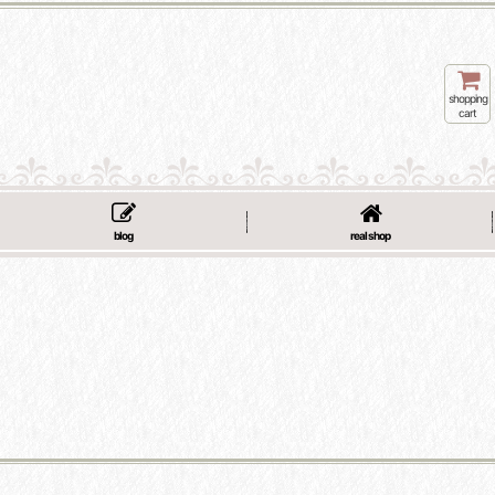
shopping
cart
blog
real shop