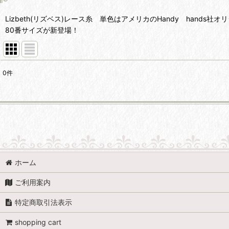
Lizbeth(リズベス)レース糸 単色はアメリカのHandy hand
80番サイズが新登場！
0
件
表示数
:
並び順
:
Lizbeth(リズベス)レース糸 (ALL)
ホーム
Lizbeth Mix Size20
ご利用案内
Lizbeth Mix Size40
特定商取引法表示
shopping cart
Lizbeth Mix Size80