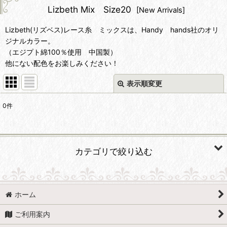
Lizbeth Mix Size20
[
New Arrivals
]
Lizbeth(リズベス)レース糸 ミックスは、Handy hands社のオリ
ジナルカラー。
（エジプト綿100％使用 中国製）
他にない配色をお楽しみください！
表示順変更
閉じる
0
件
表示数
:
並び順
:
カテゴリで絞り込む
絞り込む
Lizbeth(リズベス)レース糸 (ALL)
ホーム
Lizbeth Mix Size20
ご利用案内