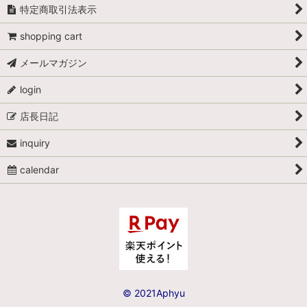
Lizbeth Mix Size40
特定商取引法表示
shopping cart
Lizbeth Mix Size80
メールマガジン
Lizbeth 単色 Size20
login
Lizbeth 単色 Size40
店長日記
Lizbeth 単色 Size80
inquiry
スペシャリティーパック
calendar
© 2021Aphyu