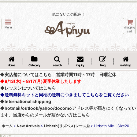
他にないこの配色！
Menu
shopping
cart
Home
Category
search
inquiry
blog
real shop
◆実店舗についてはこちら 営業時間11時～17時 日曜定休
◆8/13(木)～8/17(月)夏季休業したします
◆レッスンについてはこちら
◆送料無料キットと同梱の送料につきましてこちらをご覧ください
◆International shipping
◆hotmail/outlook/yahoo/docomoアドレス等が届きにくくなってい
ます。当店からのメールが届かない方はこちら
ホーム
>
New Arrivals
>
Lizbeth(リズベス)レース糸
>
Lizbeth Mix Size20