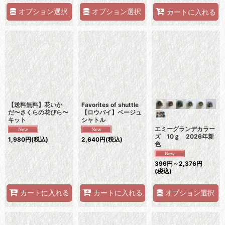
オプション選択
オプション選択
カートに入れる
【送料無料】花いか
Favorites of shuttle
だ〜さくらの花びら〜
【ロウバイ】ベージュ
キット
シャトル
エミーグランデカラー
ズ 10ｇ 2026年新
1,980
円
(税込)
2,640
円
(税込)
色
396
円
～2,376
円
(税込)
オプション選択
カートに入れる
カートに入れる