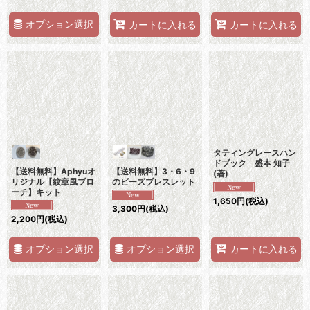
オプション選択
カートに入れる
カートに入れる
タティングレースハン
ドブック 盛本 知子
【送料無料】Aphyuオ
【送料無料】3・6・9
(著)
リジナル【紋章風ブロ
のビーズブレスレット
ーチ】キット
1,650
円
(税込)
3,300
円
(税込)
2,200
円
(税込)
オプション選択
オプション選択
カートに入れる