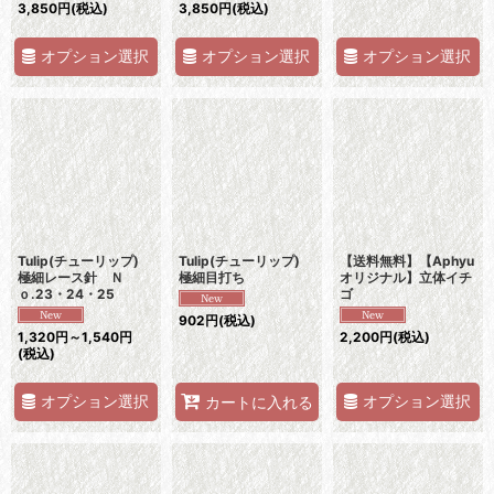
3,850
円
(税込)
3,850
円
(税込)
オプション選択
オプション選択
オプション選択
Tulip(チューリップ)
Tulip(チューリップ)
【送料無料】【Aphyu
極細レース針 Ｎ
極細目打ち
オリジナル】立体イチ
ｏ.23・24・25
ゴ
902
円
(税込)
1,320
円
～1,540
円
2,200
円
(税込)
(税込)
オプション選択
オプション選択
カートに入れる