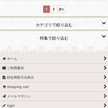
1
2
次
»
カテゴリで絞り込む
特集で絞り込む
Tatting kit
Lizbeth(リズベス)レース糸
はじめてのタティングレースコーナー
ホーム
DMCレース糸
ニードルタティング特集
ご利用案内
Olympus（オリムパス）レース糸
バッグ・ポーチキット
特定商取引法表示
Daruma（ダルマ）レース糸
ドイリー特集
shopping cart
フジックス Art Tatting (Silk thread)
メールマガジン
襟・ヨーク・スカーフ特集
login
大黒絲業シルク糸(Silk thread）