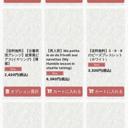
【送料無料】【古書再
【再入荷】Ma petite
【送料無料】3・6・9
現アレンジ】紋章風ピ
le on de frivolit aux
のビーズブレスレット
アス(イヤリング)【薄
navettes (My
（ホワイト）
紫】
Humble lesson in
shuttle tatting)
3,300
円
(税込)
2,420
円
(税込)
6,380
円
(税込)
オプション選択
カートに入れる
カートに入れる