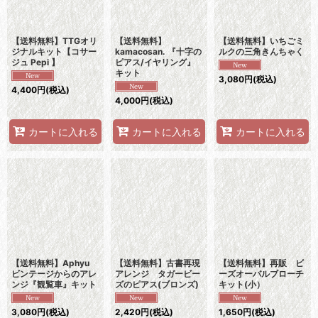
【送料無料】TTGオリ
【送料無料】
【送料無料】いちごミ
ジナルキット【コサー
kamacosan. 『十字の
ルクの三角きんちゃく
ジュ Pepi 】
ピアス/イヤリング』
キット
3,080
円
(税込)
4,400
円
(税込)
4,000
円
(税込)
カートに入れる
カートに入れる
カートに入れる
【送料無料】Aphyu
【送料無料】古書再現
【送料無料】再販 ビ
ビンテージからのアレ
アレンジ タガービー
ーズオーバルブローチ
ンジ『観覧車』キット
ズのピアス(ブロンズ)
キット(小）
3,080
円
(税込)
2,420
円
(税込)
1,650
円
(税込)