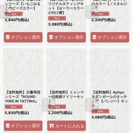
シリーズ【いちごみる
リジナルタティングキ
のカラー【ノスタルジ
くのビーズカラー】
ット【セーラーカラー
ー】
の付け襟】
2,640
円
(税込)
2,200
円
(税込)
3,080
円
(税込)
オプション選択
オプション選択
オプション選択
【送料無料】古書再現
【送料無料】ミャンマ
【送料無料】Aphyu
シリーズ『ROUND
ー伝統柄ドイリーキッ
モダンガールのタッチ
YOKE IN TATTING』
ト
ング 【パンジー】キッ
ト
5,830
円
(税込)
2,200
円
(税込)
3,080
円
(税込)
オプション選択
カートに入れる