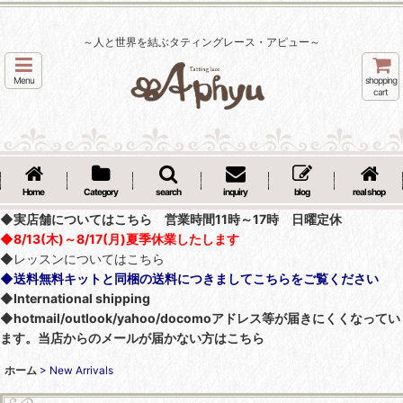
～人と世界を結ぶタティングレース・アピュー～
Menu
shopping
cart
Home
Category
search
inquiry
blog
real shop
◆実店舗についてはこちら 営業時間11時～17時 日曜定休
◆8/13(木)～8/17(月)夏季休業したします
◆レッスンについてはこちら
◆送料無料キットと同梱の送料につきましてこちらをご覧ください
◆International shipping
◆hotmail/outlook/yahoo/docomoアドレス等が届きにくくなってい
ます。当店からのメールが届かない方はこちら
ホーム
>
New Arrivals