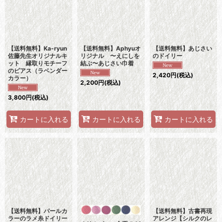
【送料無料】Ka-ryun
【送料無料】Aphyuオ
【送料無料】あじさい
佐藤先生オリジナルキ
リジナル 〜えにしを
のドイリー
ット 縁取りモチーフ
結ぶ〜あじさい巾着
のピアス（ラベンダー
2,420
円
(税込)
カラー）
2,200
円
(税込)
3,800
円
(税込)
カートに入れる
カートに入れる
カートに入れる
【送料無料】パールカ
【送料無料】古書再現
ラーのラメ糸ドイリー
アレンジ【シルクのレ