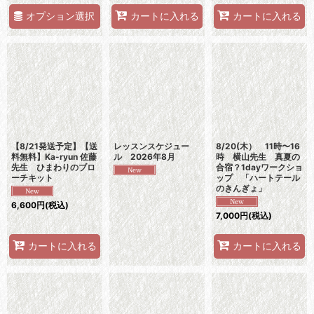
オプション選択
カートに入れる
カートに入れる
【8/21発送予定】【送
レッスンスケジュー
8/20(木） 11時〜16
料無料】Ka-ryun 佐藤
ル 2026年8月
時 横山先生 真夏の
先生 ひまわりのブロ
合宿？1dayワークショ
ーチキット
ップ 「ハートテール
のきんぎょ」
6,600
円
(税込)
7,000
円
(税込)
カートに入れる
カートに入れる