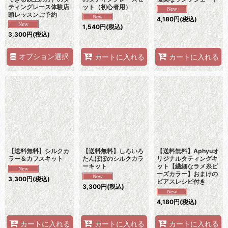
ティングレース体験店
ット（初心者用）
頭レッスンご予約
4,180
円
(税込)
1,540
円
(税込)
3,300
円
(税込)
オプション選択
カートに入れる
カートに入れる
【送料無料】シルクカ
【送料無料】しろいろ
【送料無料】Aphyuオ
ラー＆カフスキット
たんぽぽのシルクカラ
リジナルタティングキ
ーキット
ット【繊細なラメ糸ビ
ーズカラー】おまけの
3,300
円
(税込)
ピアスレシピ付き
3,300
円
(税込)
4,180
円
(税込)
カートに入れる
カートに入れる
カートに入れる