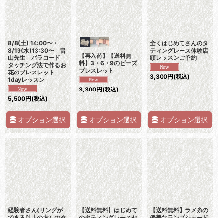
8/8(土) 14:00〜・
全くはじめてさんのタ
8/19(水)13:30〜 畠
ティングレース体験店
【再入荷】【送料無
山先生 パラコード
頭レッスンご予約
料】3・6・9のビーズ
タッチング法で作るお
ブレスレット
花のブレスレット
3,300
円
(税込)
1dayレッスン
3,300
円
(税込)
5,500
円
(税込)
オプション選択
オプション選択
オプション選択
経験者さん(リングが
【送料無料】はじめて
【送料無料】ラメ糸の
できる以上の方）のタ
のタティングレースセ
優美なランプシェード