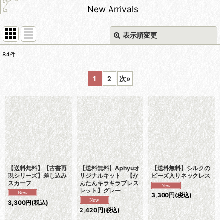
New Arrivals
表示順変更
閉じる
84
件
表示数
:
1
2
次
»
並び順
:
絞り込む
【送料無料】【古書再
【送料無料】Aphyuオ
【送料無料】シルクの
現シリーズ】差し込み
リジナルキット 【か
ビーズ入りネックレス
スカーフ
んたんキラキラブレス
レット】グレー
3,300
円
(税込)
3,300
円
(税込)
2,420
円
(税込)