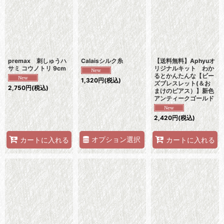
premax 刺しゅうハ
Calaisシルク糸
【送料無料】Aphyuオ
サミ コウノトリ 9cm
リジナルキット わか
るとかんたんな【ビー
1,320
円
(税込)
ズブレスレット(＆お
2,750
円
(税込)
まけのピアス）】新色
アンティークゴールド
2,420
円
(税込)
オプション選択
カートに入れる
カートに入れる