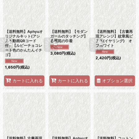
【送料無料】Aphyuオ
【送料無料】【モダン
【送料無料】【古書再
リジナルキット(アシ
ガールのタッチング】
現アレンジ】紋章風ピ
スト動画QRコード
春紫苑の巾着
アス(イヤリング) オ
付）【ルビーチョコレ
フホワイト
ート色のかんたんイチ
3,080
円
(税込)
ゴ】
2,420
円
(税込)
1,650
円
(税込)
オプション選択
カートに入れる
カートに入れる
【送料無料】古書再現
【送料無料】Aphyuオ
【送料無料】コットン